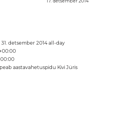
17. detsember 2014
 31. detsember 2014
all-day
+00:00
+00:00
eab aastavahetuspidu Kivi Jüris