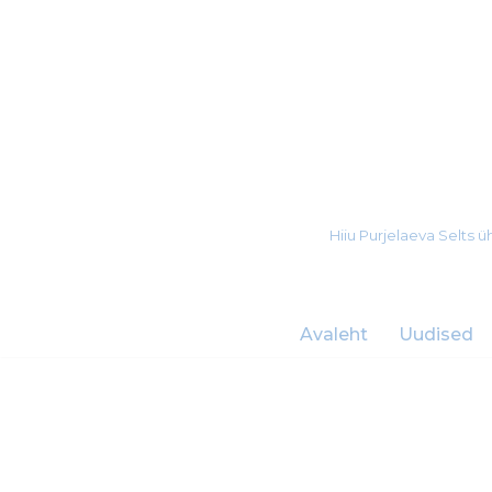
Skip
to
content
Hiiu Purjelaeva Selts
Avaleht
Uudised