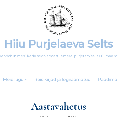
Hiiu Purjelaeva Selts
 ühendab inimesi, keda seob armastus mere, purjetamise ja Hiiumaa 
Meie lugu
Reisikirjad ja logiraamatud
Paadima
Aastavahetus