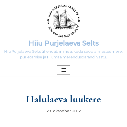
Skip
to
content
Hiiu Purjelaeva Selts
Hiiu Purjelaeva Selts ühendab inimesi, keda seob armastus mere,
purjetamise ja Hiiumaa merenduspärandi vastu.
Halulaeva luukere
29. oktoober 2012