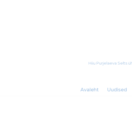
Skip
to
content
Hiiu Purjelaeva Selts
Avaleht
Uudised