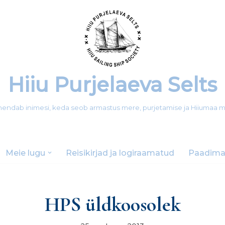
Hiiu Purjelaeva Selts
 ühendab inimesi, keda seob armastus mere, purjetamise ja Hiiumaa 
Meie lugu
Reisikirjad ja logiraamatud
Paadima
HPS üldkoosolek