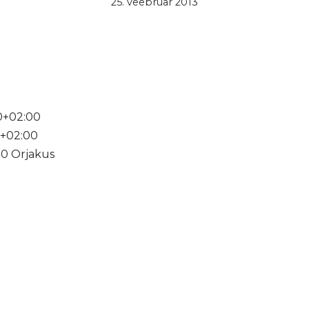
25. veebruar 2013
0+02:00
0+02:00
00 Orjakus