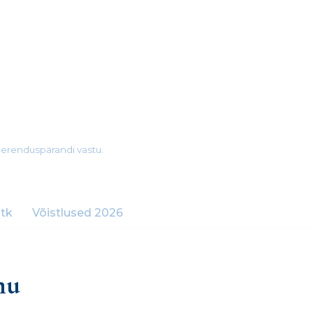
merenduspärandi vastu.
tk
Võistlused 2026
mu