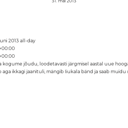
31. mai 2013
uuni 2013
all-day
+00:00
+00:00
a kogume jõudu, loodetavasti järgmisel aastal uue hooga
 aga ikkagi jaanituli, mängib Iiukala bänd ja saab muidu