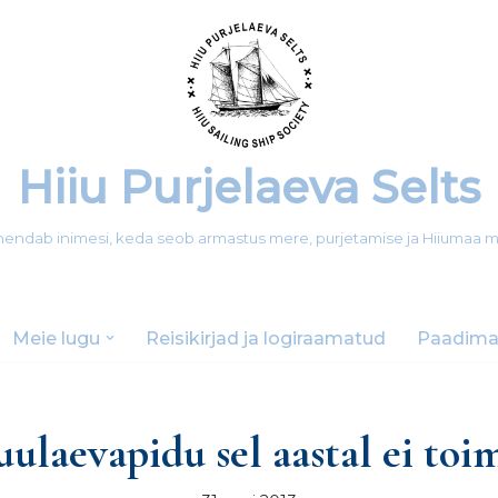
Hiiu Purjelaeva Selts
 ühendab inimesi, keda seob armastus mere, purjetamise ja Hiiumaa 
Meie lugu
Reisikirjad ja logiraamatud
Paadima
uulaevapidu sel aastal ei toi