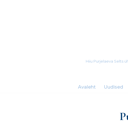
Skip
to
content
Hiiu Purjelaeva Selts
Avaleht
Uudised
P