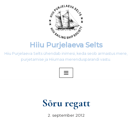
Skip
to
content
Hiiu Purjelaeva Selts
Hiiu Purjelaeva Selts ühendab inimesi, keda seob armastus mere,
purjetamise ja Hiiumaa merenduspärandi vastu.
Sõru regatt
2. september 2012