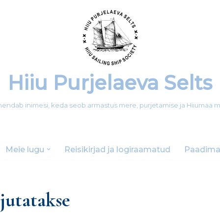
Hiiu Purjelaeva Selts
 ühendab inimesi, keda seob armastus mere, purjetamise ja Hiiumaa 
Meie lugu
Reisikirjad ja logiraamatud
Paadima
rjutatakse