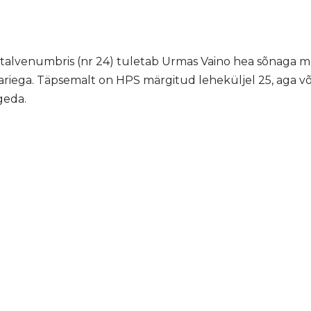
es talvenumbris (nr 24) tuletab Urmas Vaino hea sõnag
ariega. Täpsemalt on HPS märgitud leheküljel 25, aga või
geda.