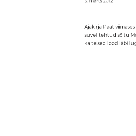
5. märts 2012
Ajakirja Paat viimas
suvel tehtud sõitu M
ka teised lood läbi lu