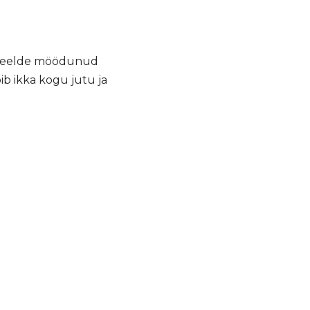
a meelde möödunud
b ikka kogu jutu ja