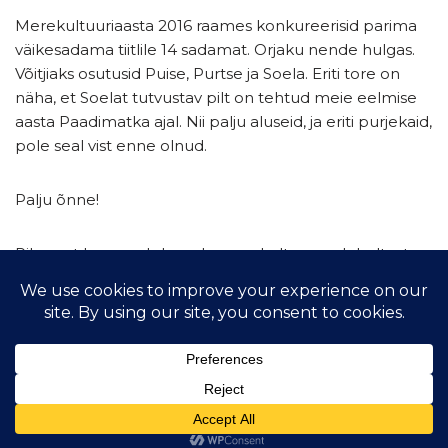
Merekultuuriaasta 2016 raames konkureerisid parima
väikesadama tiitlile 14 sadamat. Orjaku nende hulgas.
Võitjiaks osutusid Puise, Purtse ja Soela. Eriti tore on
näha, et Soelat tutvustav pilt on tehtud meie eelmise
aasta Paadimatka ajal. Nii palju aluseid, ja eriti purjekaid,
pole seal vist enne olnud.
Palju õnne!
Pikemat lugu saab lugeda merekultuur.ee lehelt, otse
uudise juurde pääseb
siit
.
© 2021 Hiiu Purjelaeva Selts MTÜ